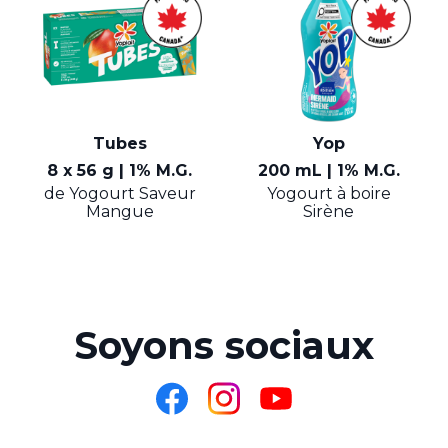
Tubes
Yop
8 x 56 g | 1% M.G.
200 mL | 1% M.G.
de Yogourt Saveur
Yogourt à boire
Mangue
Sirène
Soyons sociaux
Partagez
Partagez
Partagez
sur
sur
sur
Facebook
Instagram
YouTube