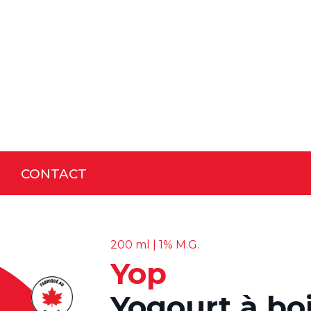
CONTACT
200 ml | 1% M.G.
Yop
Yogourt à boi