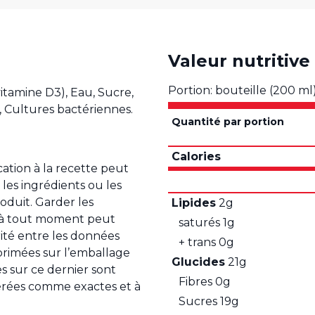
Valeur nutritive
Portion: bouteille (200 ml
vitamine D3), Eau, Sucre,
, Cultures bactériennes.
Quantité par portion
Calories
ation à la recette peut
 les ingrédients ou les
oduit. Garder les
Lipides
2g
r à tout moment peut
saturés
1g
arité entre les données
+ trans
0g
mprimées sur l’emballage
Glucides
21g
s sur ce dernier sont
Fibres
0g
dérées comme exactes et à
Sucres
19g