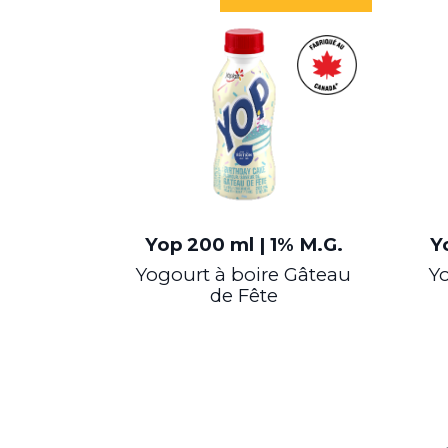
Yop
200 ml | 1% M.G.
Y
Yogourt à boire Gâteau
Yo
de Fête