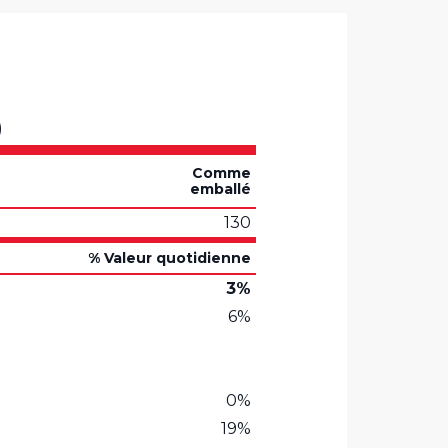
)
Comme
emballé
130
% Valeur quotidienne
3%
6%
0%
19%