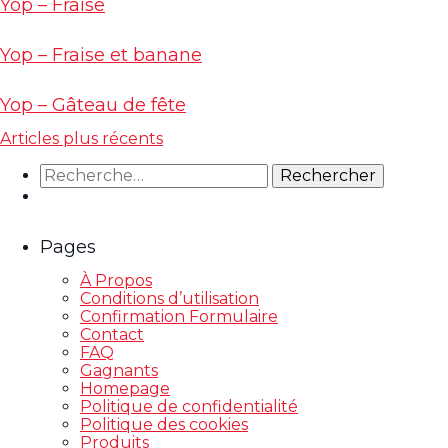
Yop – Fraise
Yop – Fraise et banane
Yop – Gâteau de fête
Navigation
Articles plus récents
des
Rechercher :
articles
Pages
À Propos
Conditions d’utilisation
Confirmation Formulaire
Contact
FAQ
Gagnants
Homepage
Politique de confidentialité
Politique des cookies
Produits