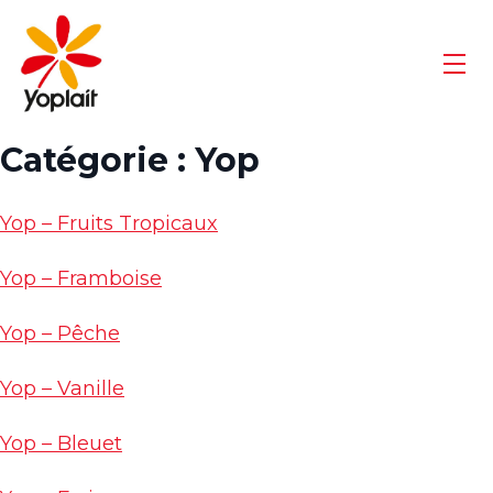
Aller
Go
au
to
contenu
Yoplait
Men
Homepage
Catégorie :
Yop
Yop – Fruits Tropicaux
Yop – Framboise
Yop – Pêche
Yop – Vanille
Yop – Bleuet